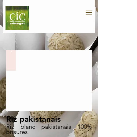
Riz pakistanais
Riz blanc pakistanais 100%
brisures